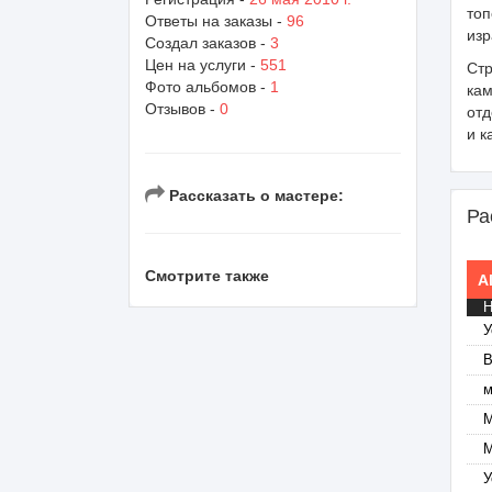
топ
Ответы на заказы -
96
изр
Создал заказов -
3
Цен на услуги -
551
Стр
Фото альбомов -
1
кам
Отзывов -
0
отд
и к
Рассказать о мастере:
Ра
Смотрите также
Al
Н
У
В
м
М
М
У