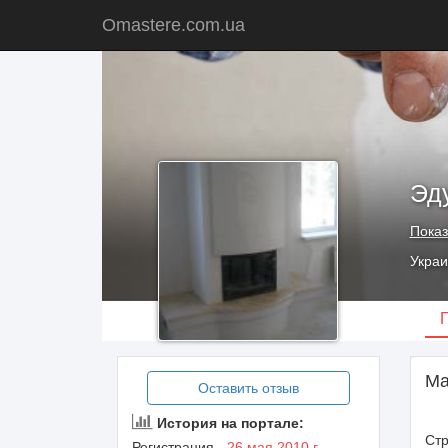
Omastere.com.ua
Эд
Показ
Украи
Ма
Оставить отзыв
История на портале:
Стр
Регистрация -
26 мая 2010 г.