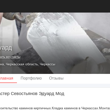
уард
ать контакты
на, Черкасская область, Черкассы
Главная
Портфолио
Отзывы
стер Севостьянов Эдуард Мод
оительство каминов кирпичных.Кладка каминов в Черкассах.Монт