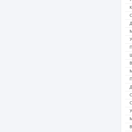
К
С
Д
М
У
П
Ш
В
М
П
Д
О
С
У
М
В