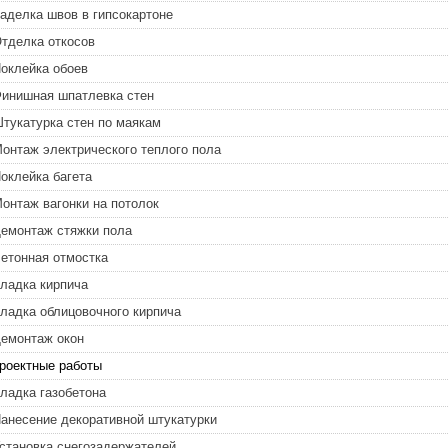
аделка швов в гипсокартоне
тделка откосов
оклейка обоев
инишная шпатлевка стен
тукатурка стен по маякам
онтаж электрического теплого пола
оклейка багета
онтаж вагонки на потолок
емонтаж стяжки пола
етонная отмостка
ладка кирпича
ладка облицовочного кирпича
емонтаж окон
роектные работы
ладка газобетона
анесение декоративной штукатурки
становка снегозадержателей