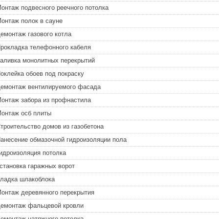
онтаж подвесного реечного потолка
онтаж полок в сауне
емонтаж газового котла
рокладка телефонного кабеля
аливка монолитных перекрытий
оклейка обоев под покраску
емонтаж вентилируемого фасада
онтаж забора из профнастила
онтаж осб плиты
троительство домов из газобетона
анесение обмазочной гидроизоляции пола
идроизоляция потолка
становка гаражных ворот
ладка шлакоблока
онтаж деревянного перекрытия
емонтаж фальцевой кровли
емонтаж натяжного потолка