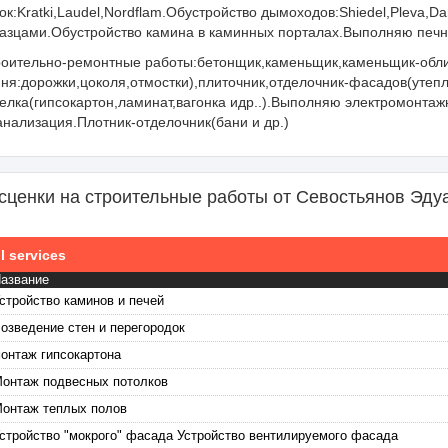
ок:Kratki,Laudel,Nordflam.Обустройство дымоходов:Shiedel,Pleva,D
азцами.Обустройство камина в каминных порталах.Выполняю печны
оительно-ремонтные работы:бетонщик,каменьщик,каменьщик-обли
ня:дорожки,цоколя,отмостки),плиточник,отделочник-фасадов(утепл
елка(гипсокартон,ламинат,вагонка идр..).Выполняю электромонтаж
анализация.Плотник-отделочник(бани и др.)
сценки на строительные работы от Севостьянов Эду
l services
азвание
стройство каминов и печей
озведение стен и перегородок
онтаж гипсокартона
онтаж подвесных потолков
онтаж теплых полов
стройство "мокрого" фасада Устройство вентилируемого фасада