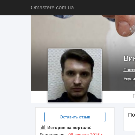
Omastere.com.ua
Ви
Показ
Украи
По
Оставить отзыв
История на портале:
Регистрация -
09 августа 2015 г.