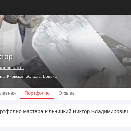
ктор
ать контакты
на, Киевская область, Боярка
Главная
Портфолио
Отзывы
ртфолио мастера Ильницкий Виктор Владимирович