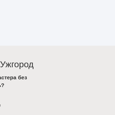
 Ужгород
астера без
ь?
в