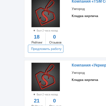
Компания «TSM C
Ужгород
Кладка кирпича
Был 2 часа назад
18
0
Рейтинг
Отзывов
Предложить работу
Компания «Укрке
Ужгород
Кладка кирпича
Был 2 часа назад
21
0