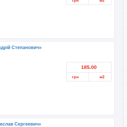
грн
м2
ндрій Степанович»
185.00
грн
м2
еслав Сергеевич»