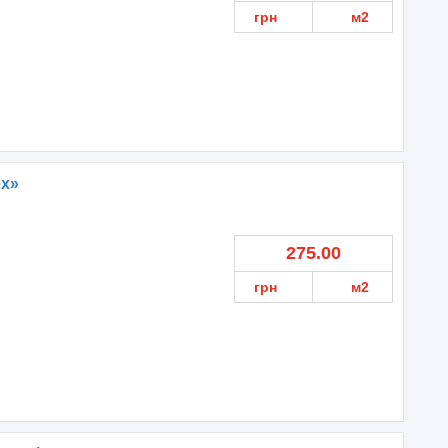
грн
м2
ex»
275.00
грн
м2