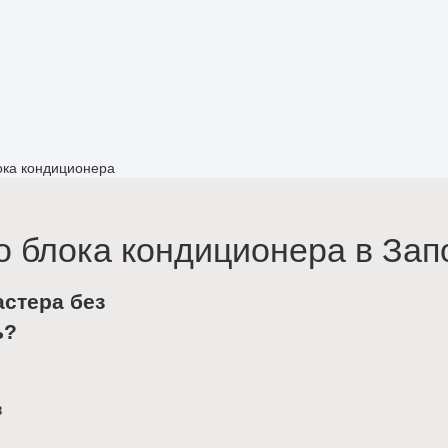
ока кондиционера
о блока кондиционера в За
астера без
ь?
в