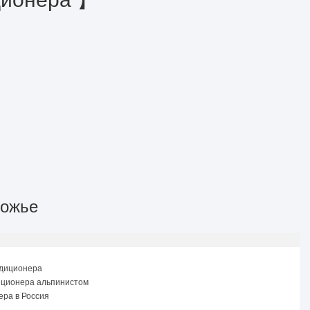
рожье
ндиционера
иционера альпинистом
ера в Россия