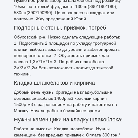
Нужно построить забор из шлакоблока под розшивку
10мм. на готовый фундамент 130шт(390*190*190),
580шт(390*190*90). Цена вопроса за квадрат или
поштучно. Жду предложений Юрий
Подпорные стены, приямок, погреб
Обуховский р-н, Нужно сделать следующие работы:
1. Подготовить 2 площадки по укладку тротуарной
плитки: выбрать землю до уровня и забетонировать
подпорные стенки. 2. Обустроить приямок для
насоса 1,3м*1м*1м 3. Погреб из шлакоблока:
2м*3м*2,2м Есть возможность подъезда тяжелой
техники.
Кладка шлакоблоков и кирпича
Добрый день нужны бригады на кладку.большие
объемы.шлакоблок 1400р.м3 красный кирпич
1500р.м3 с разрешением на работу и патентом на
Москву. Начало работ в ближайшее время.
Нужны каменщики на кладку шлакоблока!
Работа на высотке. Кладка шлакоблока. Нужны
каменщики без вредных привычек. Оплата 300 грн /