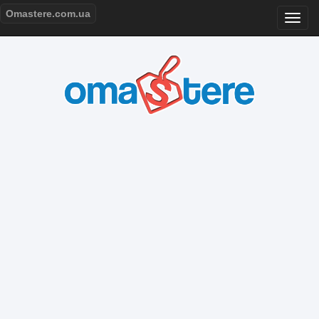
Omastere.com.ua