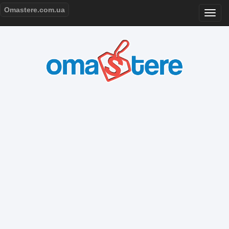
Omastere.com.ua