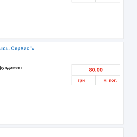
ысь. Сервис"»
фундамент
80.00
грн
м. пог.