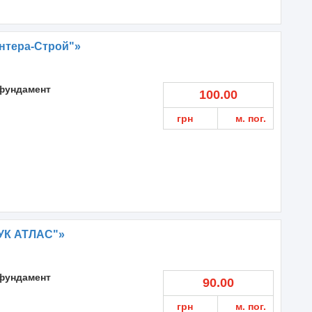
нтера-Строй"»
фундамент
100.00
грн
м. пог.
УК АТЛАС"»
фундамент
90.00
грн
м. пог.