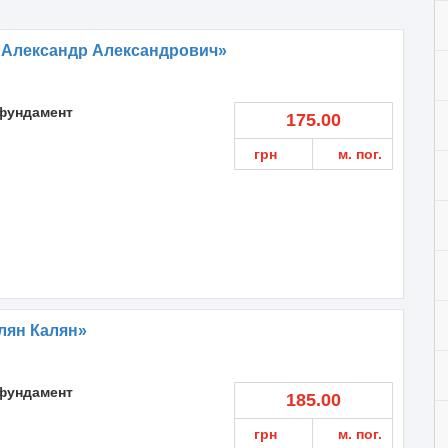
 Александр Александрович»
фундамент
175.00
грн
м. пог.
лян Калян»
фундамент
185.00
грн
м. пог.