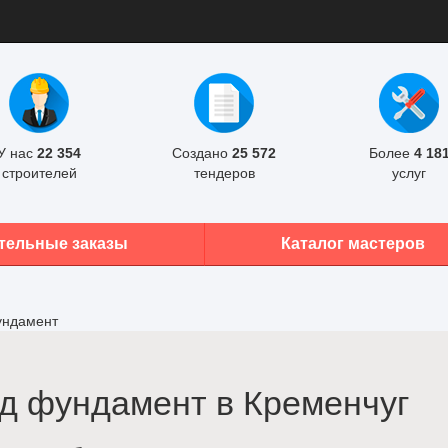
У нас
22 354
Создано
25 572
Более
4 18
строителей
тендеров
услуг
тельные заказы
Каталог мастеров
ундамент
д фундамент в Кременчуг