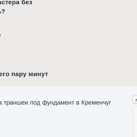
астера без
ь?
в
его пару минут
а траншеи под фундамент в Кременчуг