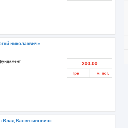
ргей николаевич»
фундамент
200.00
грн
м. пог.
с Влад Валентинович»