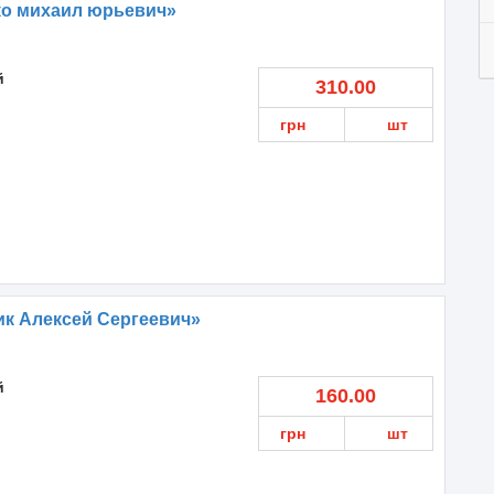
ко михаил юрьевич»
й
310.00
грн
шт
к Алексей Сергеевич»
й
160.00
грн
шт