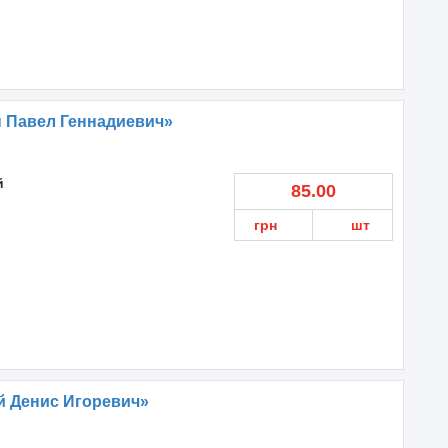
 Павел Геннадиевич»
й
85.00
грн
шт
й Денис Игоревич»