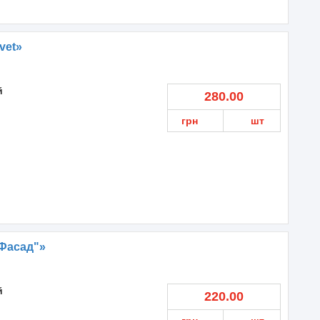
vet»
й
280.00
грн
шт
Фасад"»
й
220.00