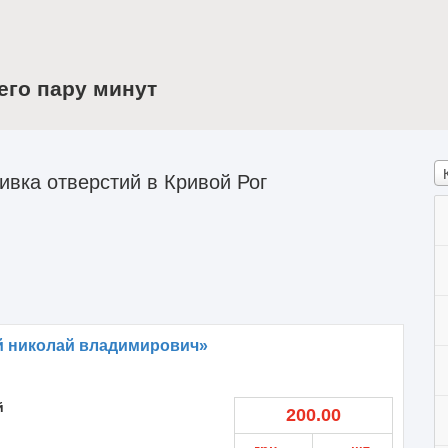
его пару минут
вка отверстий в Кривой Рог
й николай владимирович»
й
200.00