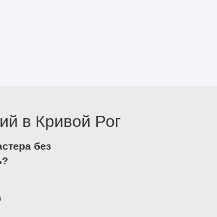
ий в Кривой Рог
астера без
ь?
в