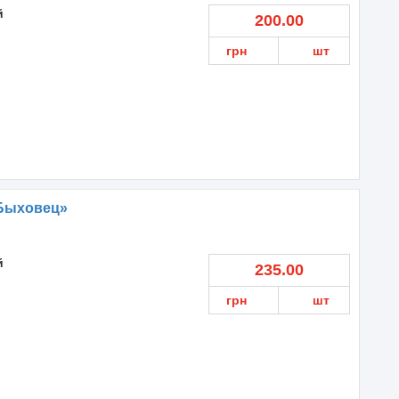
й
200.00
грн
шт
Быховец»
й
235.00
грн
шт