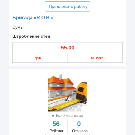
Предложить работу
Бригада «R.O.B.»
Сумы
Штробление стен
55.00
грн
м. пог.
Был 2 часа назад
56
0
Рейтинг
Отзывов