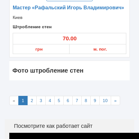
Мастер «Рафальский Игорь Владимирович»
Киев
Штробление стен
70.00
грн
м. пог.
Фото штробление стен
«
1
2
3
4
5
6
7
8
9
10
»
Посмотрите как работает сайт