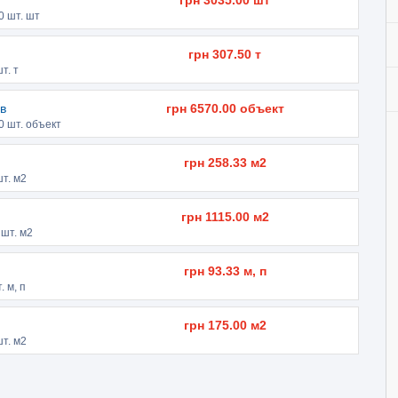
грн
3035.00
шт
0
шт. шт
грн
307.50
т
т. т
в
грн
6570.00
объект
0
шт. объект
грн
258.33
м2
т. м2
грн
1115.00
м2
шт. м2
грн
93.33
м, п
. м, п
грн
175.00
м2
т. м2