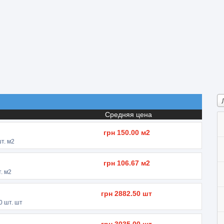
Средняя цена
грн
150.00
м2
т. м2
грн
106.67
м2
. м2
грн
2882.50
шт
0
шт. шт