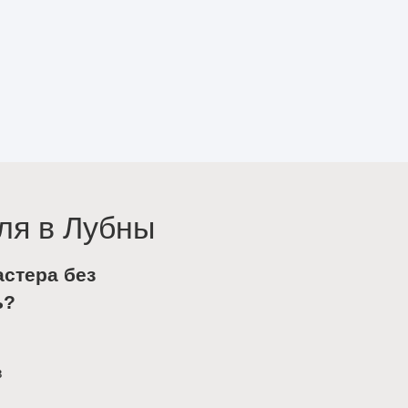
ля в Лубны
астера без
ь?
в