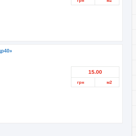
грн
м2
др40»
15.00
грн
м2