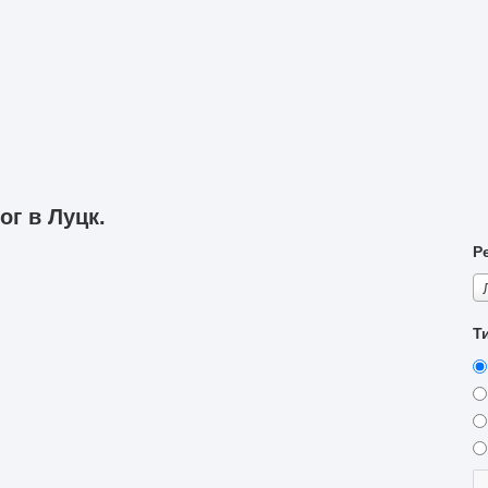
г в Луцк.
Р
Т