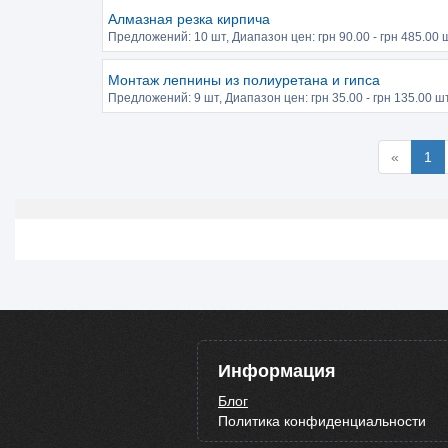
Алмазная резка кирпича
Предложений:
10 шт
, Диапазон цен: грн
90.00
- грн
485.00
ш
Монтаж лепнины из полиуретана и гипса
Предложений:
9 шт
, Диапазон цен: грн
35.00
- грн
135.00
шт
«
1
Информация
Блог
Политика конфиденциальности