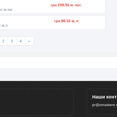
грн
239.50
м. пог.
т. м. пог.
грн
98.33
м, п
. м, п
2
3
4
»
Наши кон
pr@omastere.