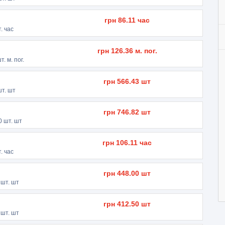
грн
86.11
час
. час
грн
126.36
м. пог.
т. м. пог.
грн
566.43
шт
т. шт
грн
746.82
шт
0
шт. шт
грн
106.11
час
. час
грн
448.00
шт
шт. шт
грн
412.50
шт
шт. шт