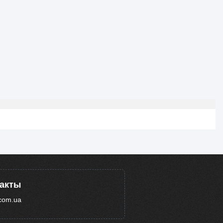
такты
com.ua