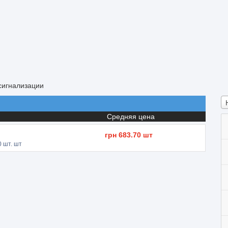
сигнализации
Средняя цена
грн
683.70
шт
0
шт. шт