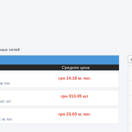
рных сетей
Средняя цена
грн
14.18
м. пог.
м. пог.
грн
313.45
шт
шт. шт
грн
23.03
м. пог.
 м. пог.