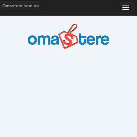
Omastere.com.ua