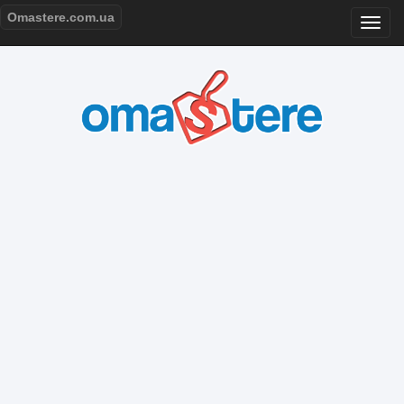
Omastere.com.ua