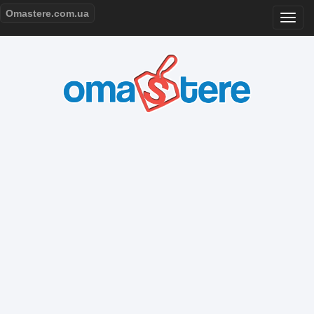
Omastere.com.ua