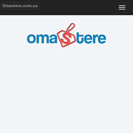
Omastere.com.ua