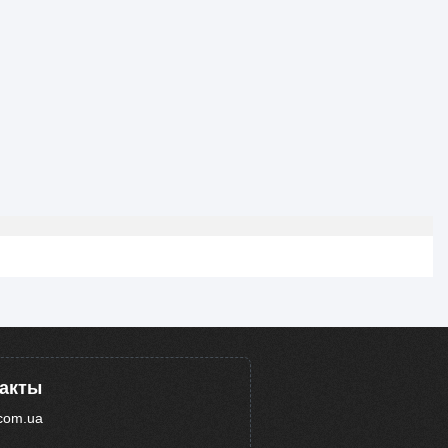
такты
com.ua