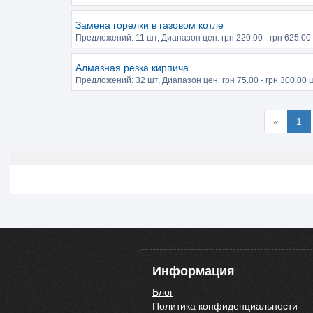
Замена горелки в газовом котле
Предложений:
11 шт
, Диапазон цен: грн
220.00
- грн
625.00
Алмазная резка кирпича
Предложений:
32 шт
, Диапазон цен: грн
75.00
- грн
300.00
ш
«
1
Информация
Блог
Политика конфиденциальности