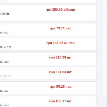
грн
350.00
объект
0.00
шт.
грн
79.71
час
т. час
грн
149.48
м. пог.
т. м. пог.
грн
610.38
шт
шт. шт
грн
801.04
шт
0
шт. шт
грн
85.28
час
т. час
грн
400.17
шт
шт. шт