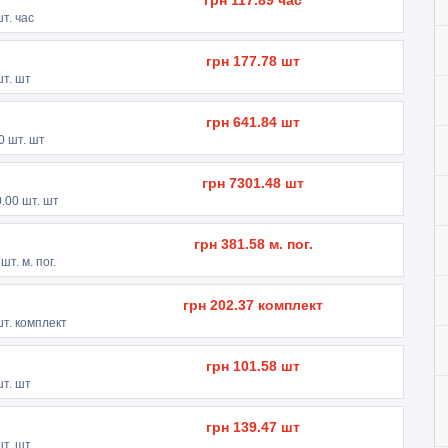
грн
117.89
час
т. час
грн
177.78
шт
т. шт
грн
641.84
шт
0
шт. шт
грн
7301.48
шт
.00
шт. шт
грн
381.58
м. пог.
шт. м. пог.
грн
202.37
комплект
т. комплект
грн
101.58
шт
т. шт
грн
139.47
шт
т. шт