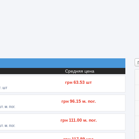
Средняя цена
грн
63.53
шт
. шт
грн
96.15
м. пог.
т. м. пог.
грн
111.00
м. пог.
т. м. пог.