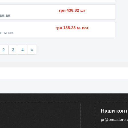
грн
436.82
шт
шт. шт
грн
188.28
м. пог.
т. м. пог.
2
3
4
»
Наши кон
pr@omastere.