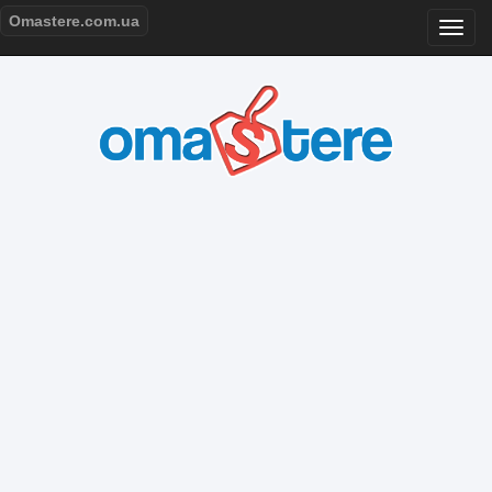
Omastere.com.ua