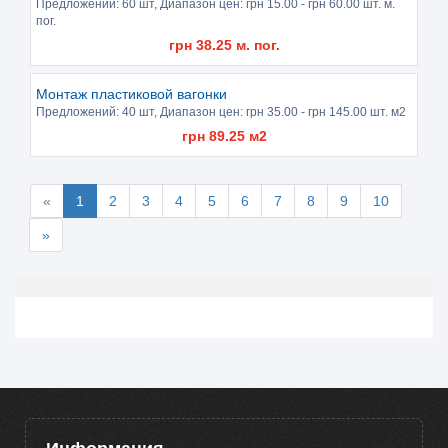
Предложений:
60 шт
, Диапазон цен: грн
15.00
- грн
60.00
шт. м.
пог.
грн
38.25
м. пог.
Монтаж пластиковой вагонки
Предложений:
40 шт
, Диапазон цен: грн
35.00
- грн
145.00
шт. м2
грн
89.25
м2
«
1
2
3
4
5
6
7
8
9
10
»