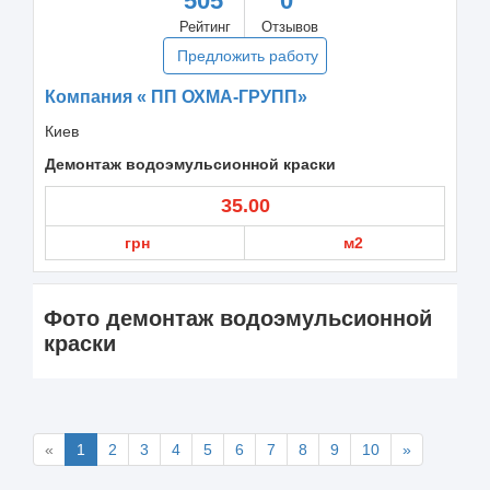
505
0
Рейтинг
Отзывов
Предложить работу
Компания « ПП ОХМА-ГРУПП»
Киев
Демонтаж водоэмульсионной краски
35.00
грн
м2
Фото демонтаж водоэмульсионной
краски
«
1
2
3
4
5
6
7
8
9
10
»