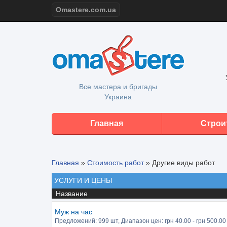
Omastere.com.ua
Все мастера и бригады
Украина
Главная
Строи
Главная
»
Стоимость работ
»
Другие виды работ
УСЛУГИ И ЦЕНЫ
Название
Муж на час
Предложений:
999 шт
, Диапазон цен: грн
40.00
- грн
500.00