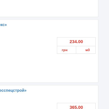
кс»
234.00
грн
м3
есспецстрой»
365.00