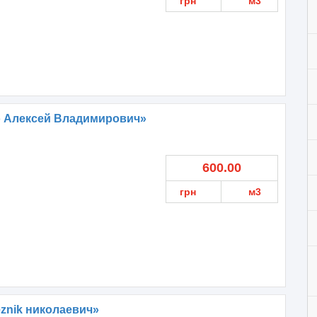
грн
м3
о Алексей Владимирович»
600.00
грн
м3
eznik николаевич»