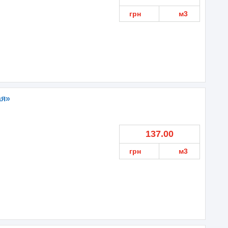
грн
м3
ая»
137.00
грн
м3