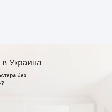
 в Украина
астера без
ь?
в