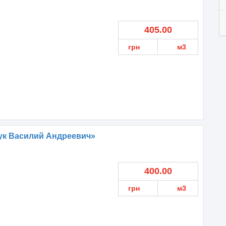
405.00
грн
м3
ук Василий Андреевич»
400.00
грн
м3