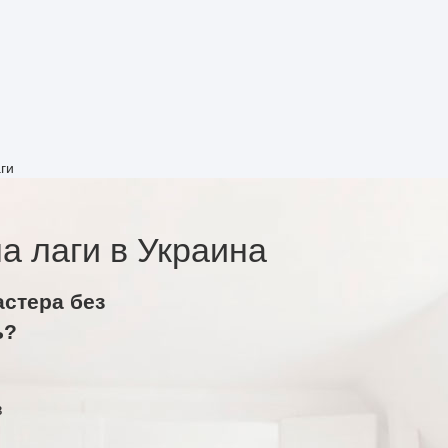
ги
 лаги в Украина
астера без
ь?
в