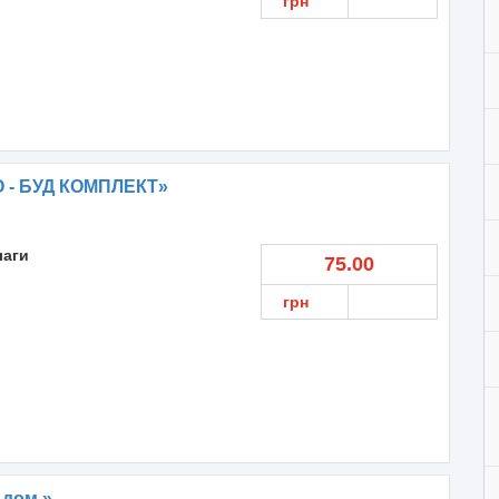
грн
 - БУД КОМПЛЕКТ»
лаги
75.00
грн
 дом »