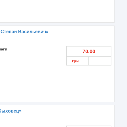
 Степан Васильевич»
лаги
70.00
грн
Быховец»