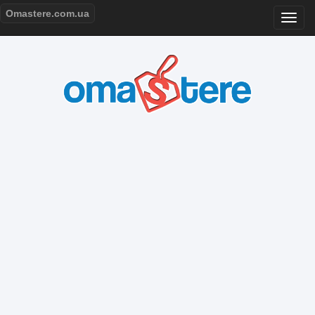
Omastere.com.ua