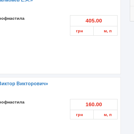
профнастила
405.00
грн
м, п
Виктор Викторович»
профнастила
160.00
грн
м, п