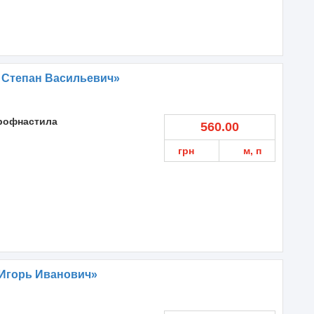
 Степан Васильевич»
профнастила
560.00
грн
м, п
 Игорь Иванович»