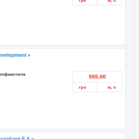
грн
м, п
evelopment »
профнастила
555.00
грн
м, п
алабаев Е.А.»