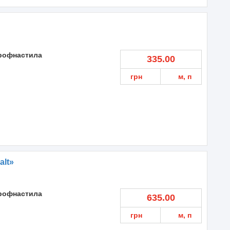
профнастила
335.00
грн
м, п
alt»
профнастила
635.00
грн
м, п