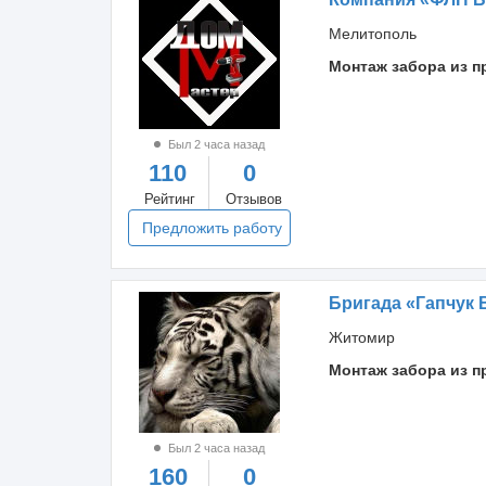
Мелитополь
Монтаж забора из 
Был 2 часа назад
110
0
Рейтинг
Отзывов
Предложить работу
Бригада «Гапчук 
Житомир
Монтаж забора из 
Был 2 часа назад
160
0