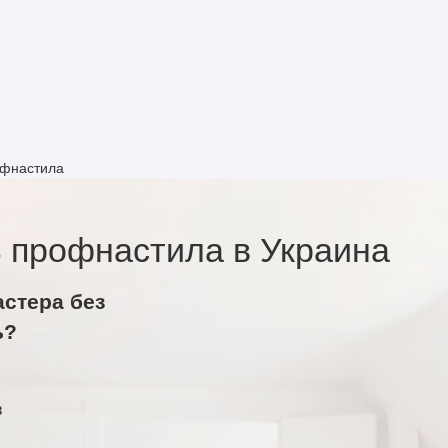
офнастила
 профнастила в Украина
астера без
ь?
в