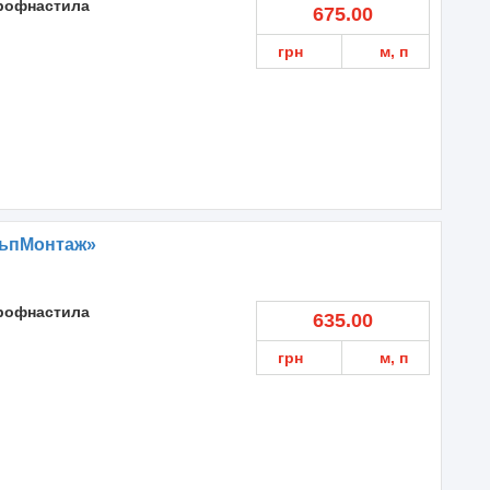
профнастила
675.00
грн
м, п
льпМонтаж»
профнастила
635.00
грн
м, п