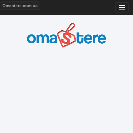
Omastere.com.ua