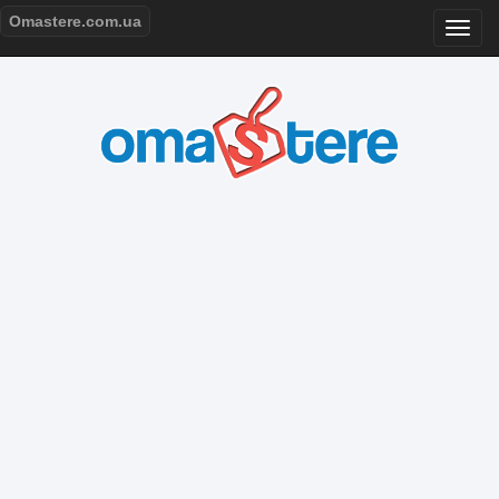
Omastere.com.ua