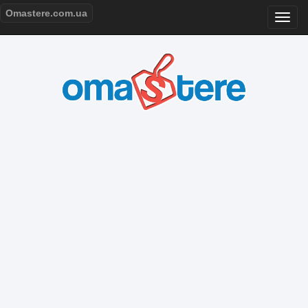
Omastere.com.ua