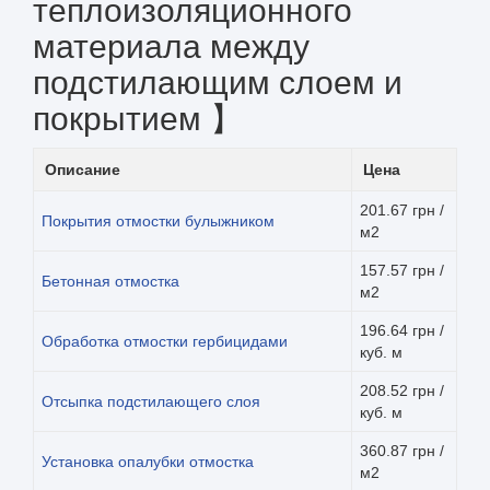
теплоизоляционного
материала между
подстилающим слоем и
покрытием 】
Описание
Цена
201.67 грн /
Покрытия отмостки булыжником
м2
157.57 грн /
Бетонная отмостка
м2
196.64 грн /
Обработка отмостки гербицидами
куб. м
208.52 грн /
Отсыпка подстилающего слоя
куб. м
360.87 грн /
Установка опалубки отмостка
м2