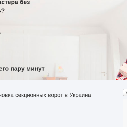
астера без
ь?
в
его пару минут
овка секционных ворот в Украина