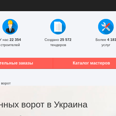
У нас
22 354
Создано
25 572
Более
4 18
строителей
тендеров
услуг
тельные заказы
Каталог мастеров
 ворот
нных ворот в Украина