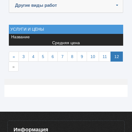
Другие виды работ
УСЛУГИ И ЦЕНЫ
Название
Средняя цена
«
3
4
5
6
7
8
9
10
11
12
»
Информация