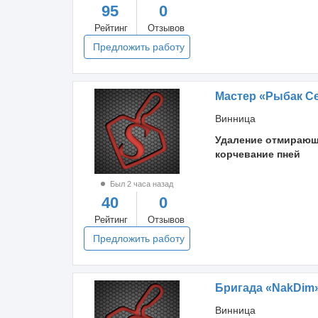
95
0
Рейтинг
Отзывов
Предложить работу
Мастер «Рыбак С
Винница
Удаление отмирающ
корчевание пней
Был 2 часа назад
40
0
Рейтинг
Отзывов
Предложить работу
Бригада «NakDim
Винница