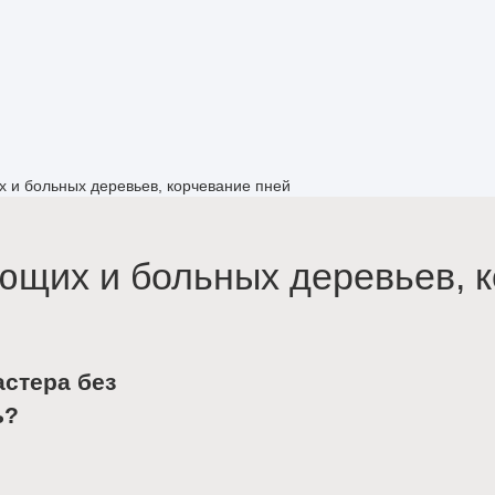
 и больных деревьев, корчевание пней
щих и больных деревьев, к
астера без
ь?