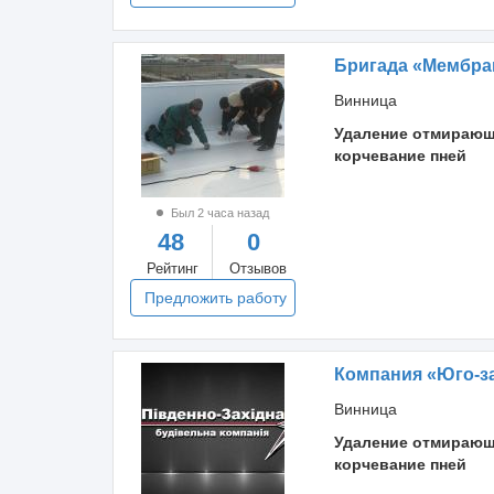
Бригада «Мембра
Винница
Удаление отмирающ
корчевание пней
Был 2 часа назад
48
0
Рейтинг
Отзывов
Предложить работу
Компания «Юго-з
Винница
Удаление отмирающ
корчевание пней