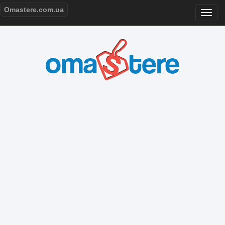
Omastere.com.ua