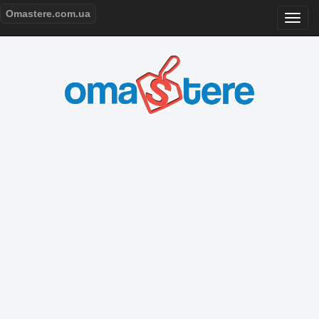
Omastere.com.ua