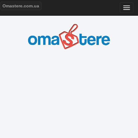
Omastere.com.ua