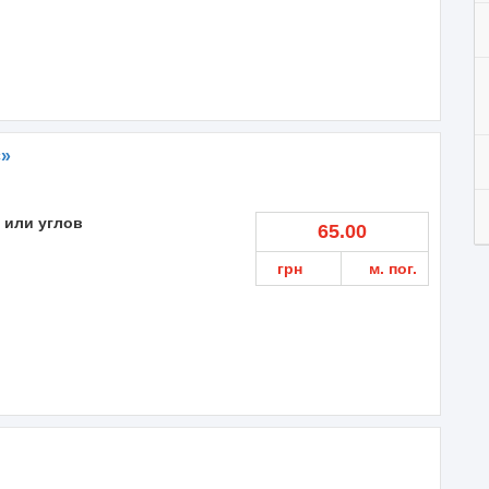
с»
 или углов
65.00
грн
м. пог.