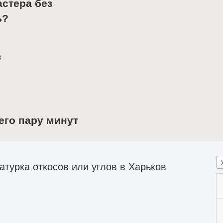
астера без
ь?
в
его пару минут
турка откосов или углов в Харьков