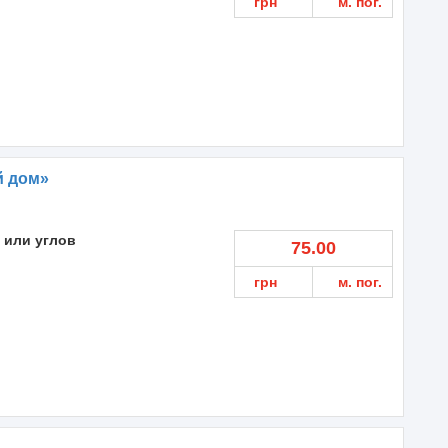
грн
м. пог.
 дом»
 или углов
75.00
грн
м. пог.