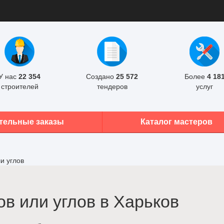
У нас
22 354
Создано
25 572
Более
4 18
строителей
тендеров
услуг
тельные заказы
Каталог мастеров
и углов
ов или углов в Харьков