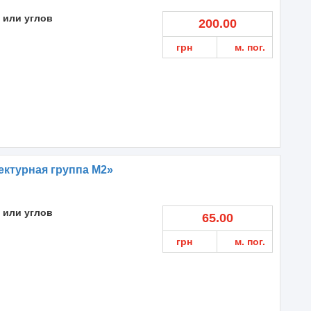
 или углов
200.00
грн
м. пог.
ктурная группа М2»
 или углов
65.00
грн
м. пог.