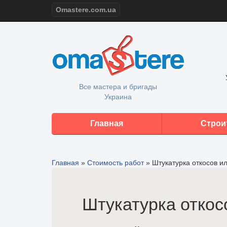
Omastere.com.ua
Все мастера и бригады
Украина
Главная
Строи
Главная
»
Стоимость работ
»
Штукатурка откосов ил
Штукатурка откос