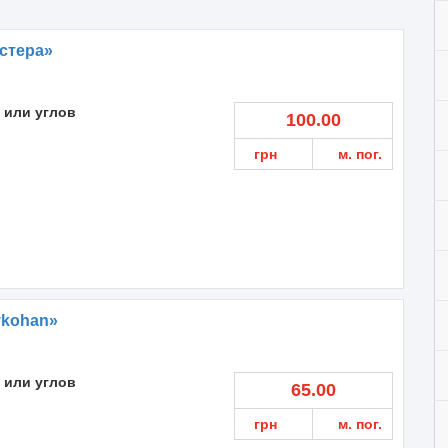
стера»
 или углов
100.00
грн
м. пог.
vkohan»
 или углов
65.00
грн
м. пог.