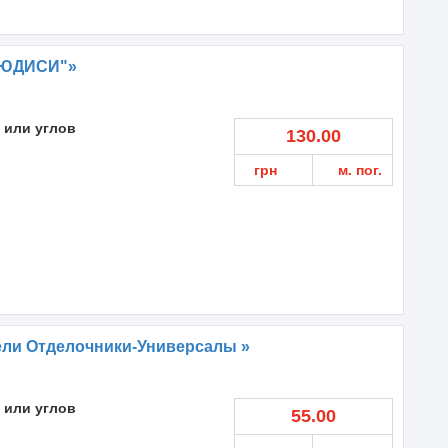
"ЮДИСИ"»
 или углов
130.00
грн
м. пог.
ели Отделочники-Универсалы »
 или углов
55.00