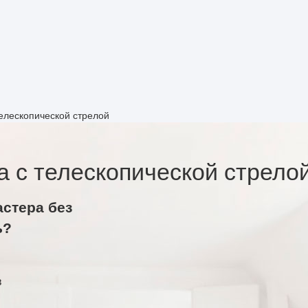
телескопической стрелой
а с телескопической стрело
астера без
ь?
в