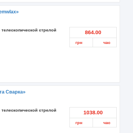
emwlax»
с телескопической стрелой
864.00
грн
час
та Сварка»
с телескопической стрелой
1038.00
грн
час