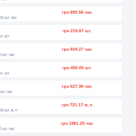
грн
895.56
час
00
шт. час
грн
216.67
шт.
т. шт.
грн
934.27
час
0
шт. час
грн
450.00
шт.
т. шт.
грн
627.36
час
шт. час
грн
721.17
м, п
00
шт. м, п
грн
1861.20
час
0
шт. час