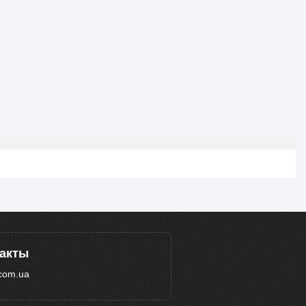
такты
com.ua