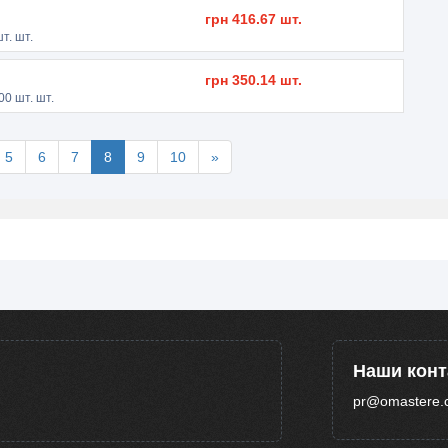
грн
416.67
шт.
т. шт.
грн
350.14
шт.
00
шт. шт.
5
6
7
8
9
10
»
Наши кон
pr@omastere.