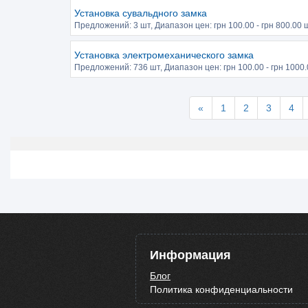
Установка сувальдного замка
Предложений:
3 шт
, Диапазон цен: грн
100.00
- грн
800.00
ш
Установка электромеханического замка
Предложений:
736 шт
, Диапазон цен: грн
100.00
- грн
1000.
«
1
2
3
4
Информация
Блог
Политика конфиденциальности