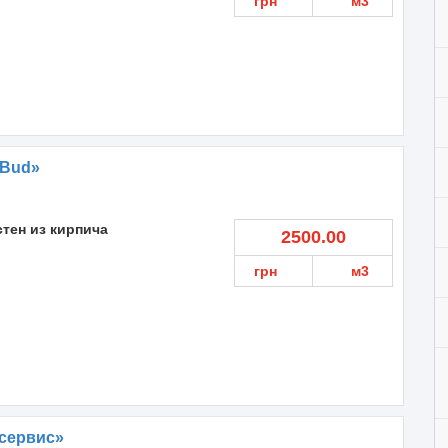
грн
м3
 Bud»
стен из кирпича
2500.00
грн
м3
сервис»