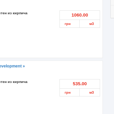
стен из кирпича
1060.00
грн
м3
evelopment »
стен из кирпича
535.00
грн
м3