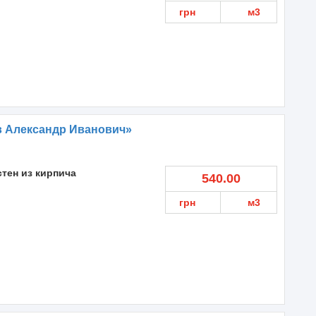
грн
м3
в Александр Иванович»
стен из кирпича
540.00
грн
м3