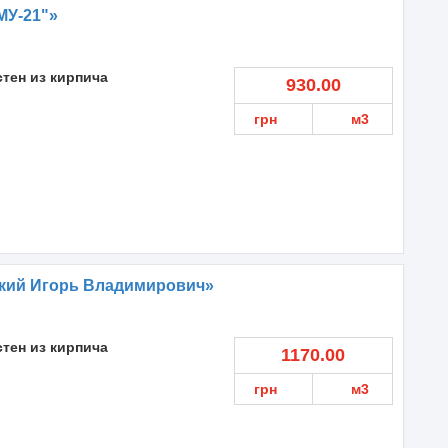
МУ-21"»
стен из кирпича
930.00
грн
м3
кий Игорь Владимирович»
стен из кирпича
1170.00
грн
м3