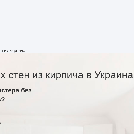
ен из кирпича
х стен из кирпича в Украина
астера без
ь?
в