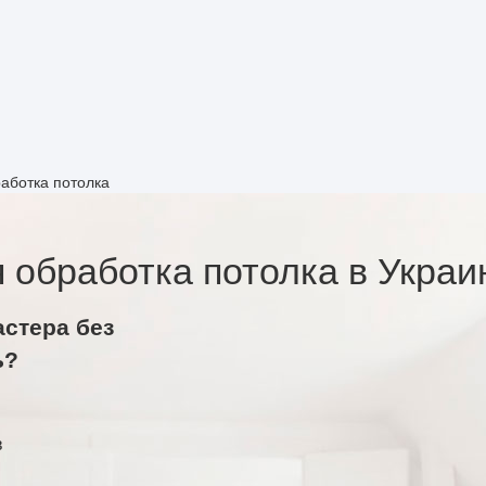
аботка потолка
 обработка потолка в Украи
астера без
ь?
в