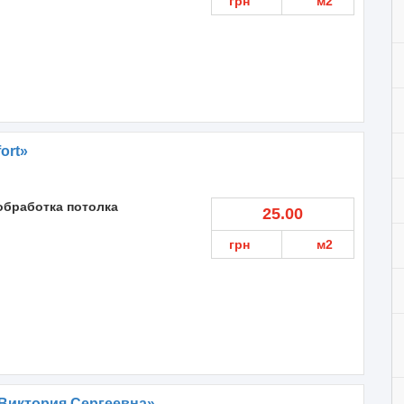
грн
м2
ort»
обработка потолка
25.00
грн
м2
Виктория Сергеевна»