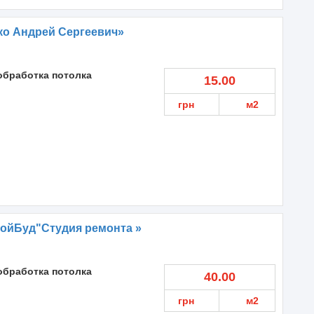
ко Андрей Сергеевич»
обработка потолка
15.00
грн
м2
ройБуд"Студия ремонта »
обработка потолка
40.00
грн
м2