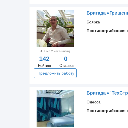
Бригада «Грищен
Боярка
Противогрибковая 
Был 2 часа назад
142
0
Рейтинг
Отзывов
Предложить работу
Бригада «"ТехСт
Одесса
Противогрибковая 