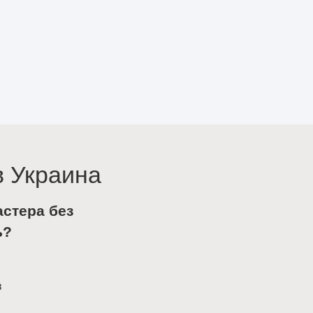
в Украина
астера без
ь?
в