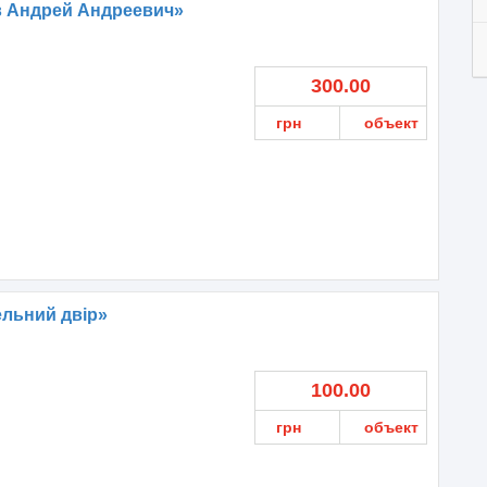
в Aндрей Андреевич»
300.00
грн
объект
льний двір»
100.00
грн
объект