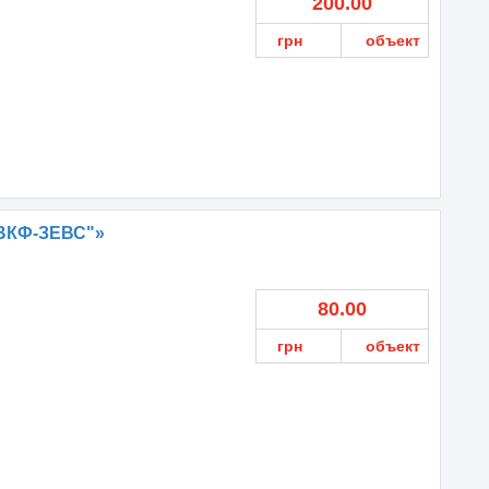
200.00
грн
объект
ВКФ-ЗЕВС"»
80.00
грн
объект