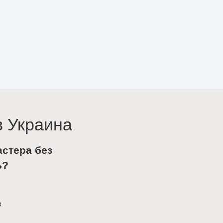
в Украина
астера без
ь?
в