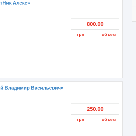
тНик Алекс»
800.00
грн
объект
ий Владимир Васильевич»
250.00
грн
объект