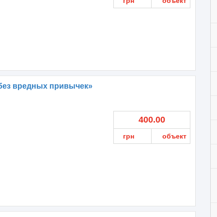
грн
объект
без вредных привычек»
400.00
грн
объект