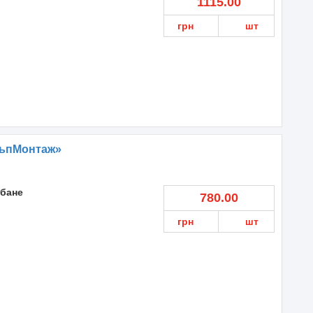
1115.00
грн
шт
льпМонтаж»
 бане
780.00
грн
шт