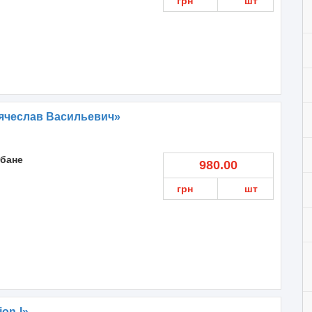
грн
шт
ячеслав Васильевич»
 бане
980.00
грн
шт
on-I»