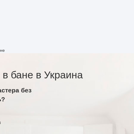
ане
 в бане в Украина
астера без
ь?
в