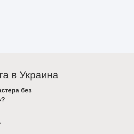
та в Украина
астера без
ь?
в