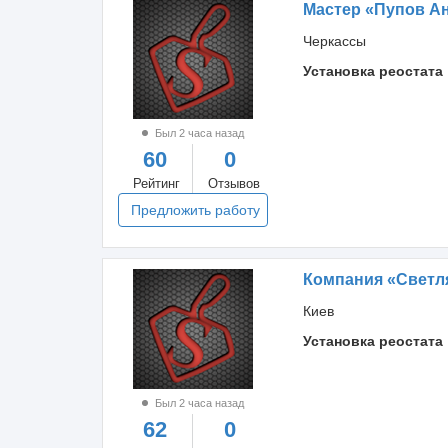
Мастер «Пупов А
Черкассы
Установка реостата
Был 2 часа назад
60
0
Рейтинг
Отзывов
Предложить работу
Компания «Светл
Киев
Установка реостата
Был 2 часа назад
62
0