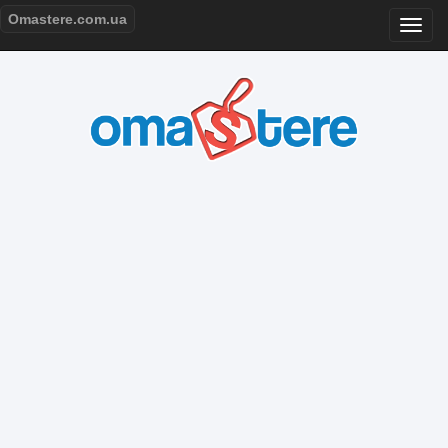
Omastere.com.ua