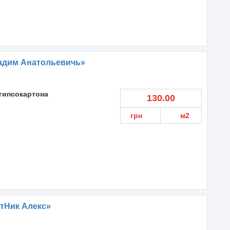
адим Анатольевичь»
гипсокартона
130.00
грн
м2
тНик Алекс»