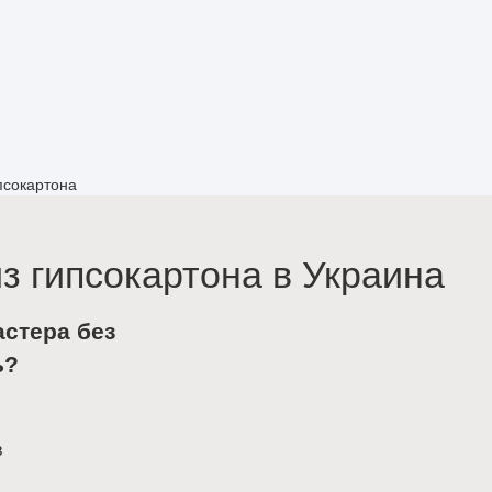
псокартона
з гипсокартона в Украина
астера без
ь?
в