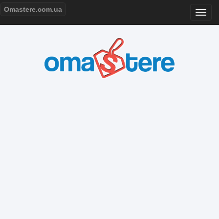
Omastere.com.ua