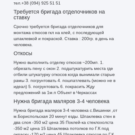
тел.+38 (094) 925 51 51
Требуется бригада отделочников на
ставку
Срочно требуется бригада отделочников для
монтажа откосов гкл на клей, с последующей
шпаклевкой и покраской. Ставка : 200гр. в день на
человека.
Откосы
Нужно выполнить отделку откосов ~200мп. 1.
обрезать пену с окон 2. подштукатурить места где
отбили штукатурку откосов когда вынимали старые
рамы 3. погрунтовать 4. пошпатлевать (можно не в
идеал) 5. погрунтовать 6. покрасить Жду
предложений за 1м.п Объект в Черкассах
Нужна бригада маляров 3-4 человека
Нужна бригада маляров 3-4 человека с.Вишинки ,от
м.Бориспольская 20 минут езды. Шпаклевка стен в
два слоя -350 м2 цена 35 Поклей-ка стеклохолста
-350 м2 цена 15 Шпаклевка потолков по Г.К под
окраску -170 м2 цена 45 Шпаклевка откосов по Г.К